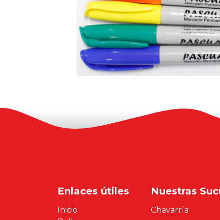
Enlaces útiles
Nuestras Suc
Inicio
Chavarría