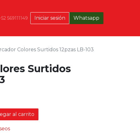
Iniciar sesión
Whatsapp
+52 569111149
cador Colores Surtidos 12pzas LB-103
lores Surtidos
3
gar al carrito
eseos