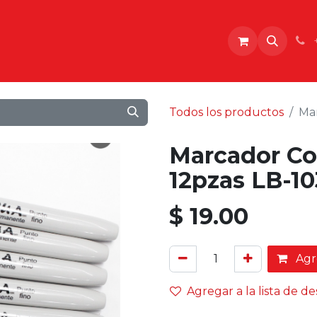
o
Todos los productos
Mar
Marcador Co
12pzas LB-10
$
19.00
Agre
Agregar a la lista de d