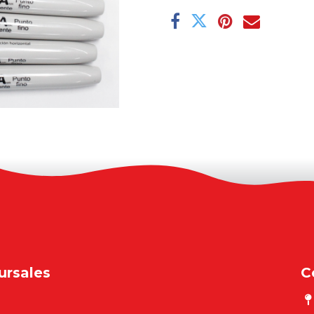
ursales
C