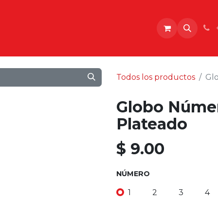
o
Todos los productos
Gl
Globo Númer
Plateado
$
9.00
NÚMERO
1
2
3
4