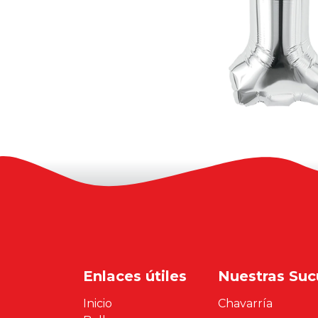
Enlaces útiles
Nuestras Suc
Inicio
Chavarría