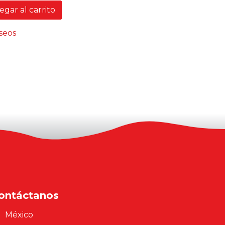
gar al carrito
eseos
ontáctanos
México