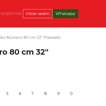
Iniciar sesión
Whatsapp
+52 569111149
obo Número 80 cm 32" Plateado
o 80 cm 32"
5
6
7
8
9
0