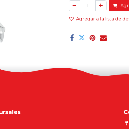
Agre
Agregar a la lista de d
ursales
C