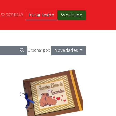
Iniciar sesión
Whatsapp
+52 569111149
Novedades
Ordenar por: