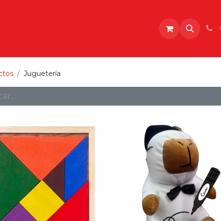
o
ctos
Juguetería