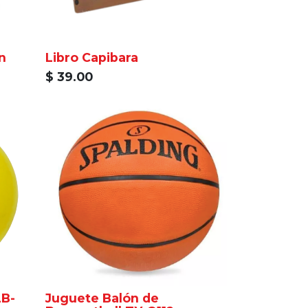
n
Libro Capibara
$
39.00
Juguete Balón de