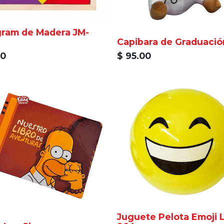
am de Madera JM-
6
Capibara de Graduació
00
$
95.00
Juguete Pelota Emoji LB-