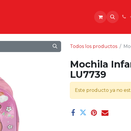
o
Todos los productos
Moc
Mochila Infa
LU7739
Este producto ya no est