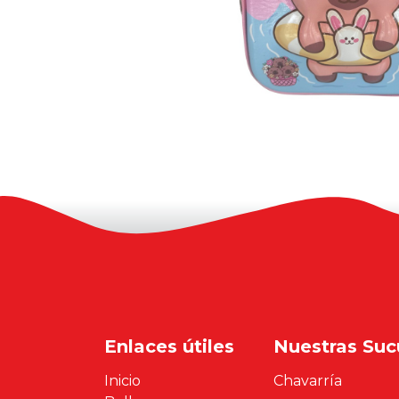
Enlaces útiles
Nuestras Suc
Inicio
Chavarría