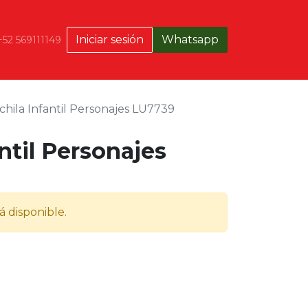
Iniciar sesión
Whatsapp
+52 569111149
hila Infantil Personajes LU7739
ntil Personajes
á disponible.