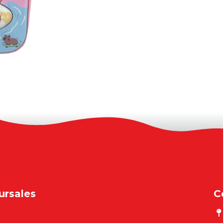
ursales
C