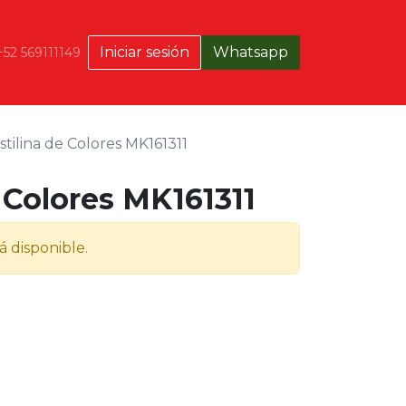
Iniciar sesión
Whatsapp
+52 569111149
stilina de Colores MK161311
e Colores MK161311
á disponible.