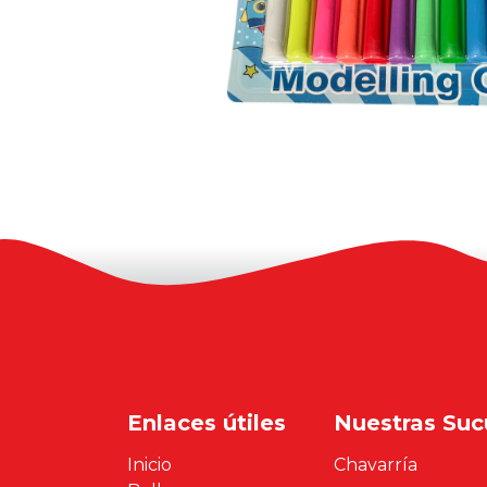
Enlaces útiles
Nuestras Suc
Inicio
Chavarría