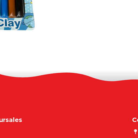
ursales
C