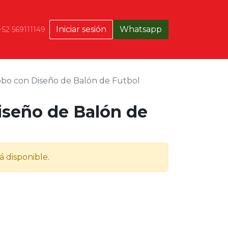
Iniciar sesión
Whatsapp
+52 569111149
bo con Diseño de Balón de Futbol
iseño de Balón de
á disponible.