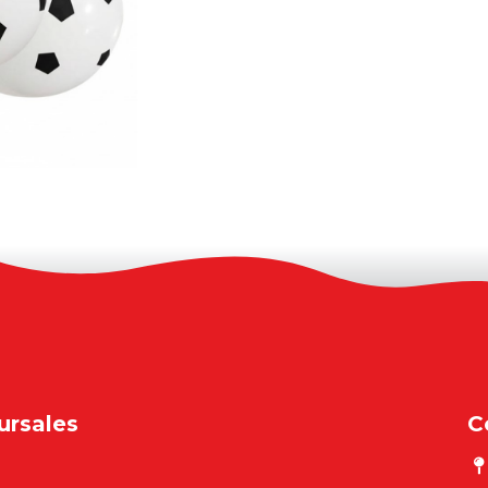
ursales
C