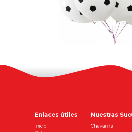
Enlaces útiles
Nuestras Suc
Inicio
Chavarría