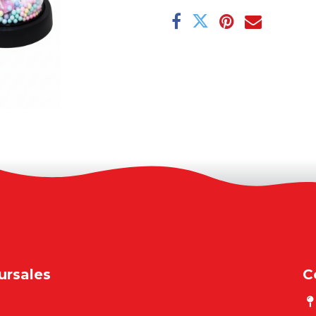
ursales
C