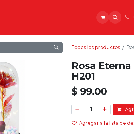
o
Todos los productos
Ro
Rosa Eterna
H201
$
99.00
Agre
Agregar a la lista de d