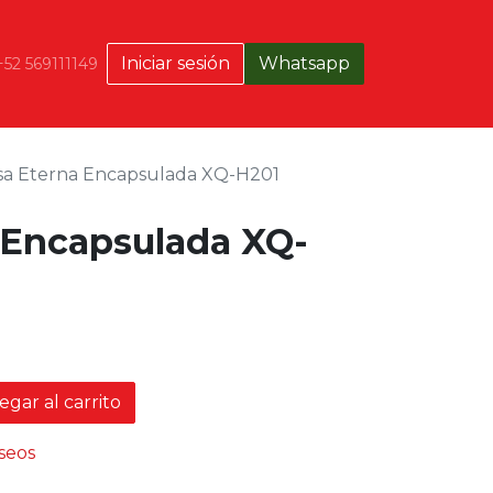
Iniciar sesión
Whatsapp
+52 569111149
sa Eterna Encapsulada XQ-H201
 Encapsulada XQ-
gar al carrito
eseos