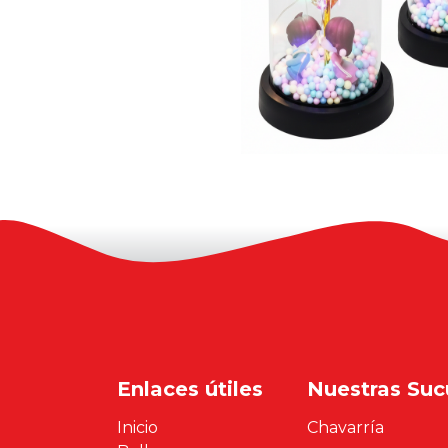
Enlaces útiles
Nuestras Suc
Inicio
Chavarría