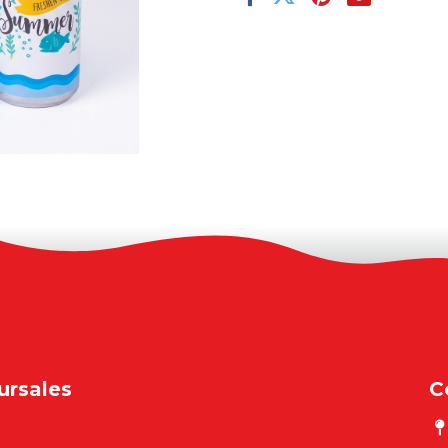
ursales
C