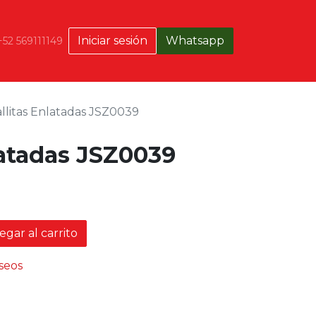
Iniciar sesión
Whatsapp
+52 569111149
llitas Enlatadas JSZ0039
latadas JSZ0039
gar al carrito
eseos