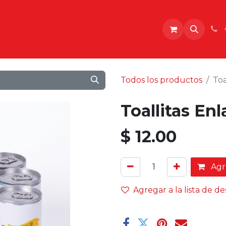
o
Todos los productos
Toa
Toallitas En
$
12.00
Agre
Agregar a la lista de d