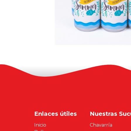
Enlaces útiles
Nuestras Suc
Inicio
Chavarría