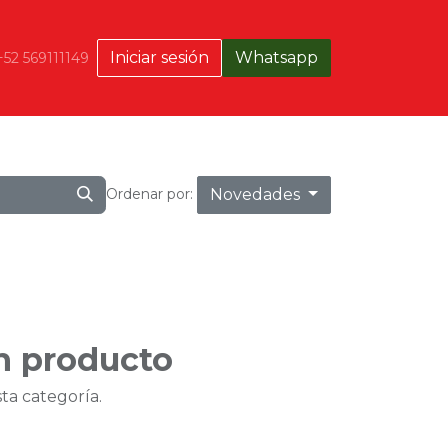
Iniciar sesión
Whatsapp
+52 569111149
Novedades
Ordenar por:
n producto
ta categoría.