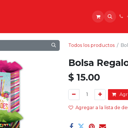
o
Todos los productos
Bo
Bolsa Regal
$
15.00
Agre
Agregar a la lista de d