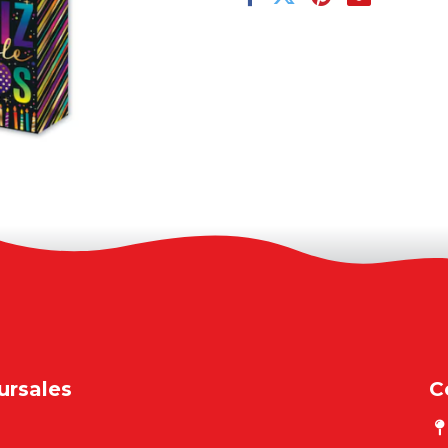
ursales
C