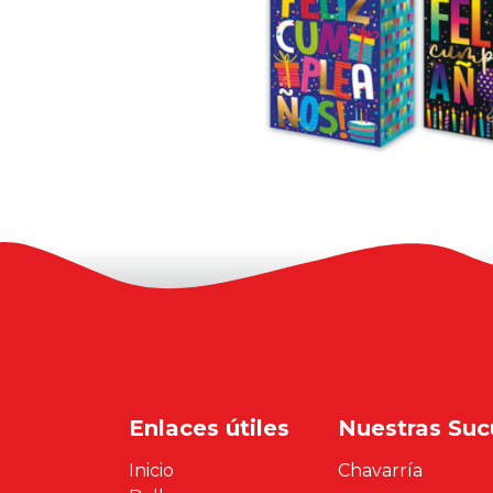
Enlaces útiles
Nuestras Suc
Inicio
Chavarría