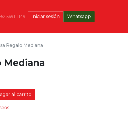
Iniciar sesión
Whatsapp
+52 569111149
lsa Regalo Mediana
o Mediana
gar al carrito
eseos