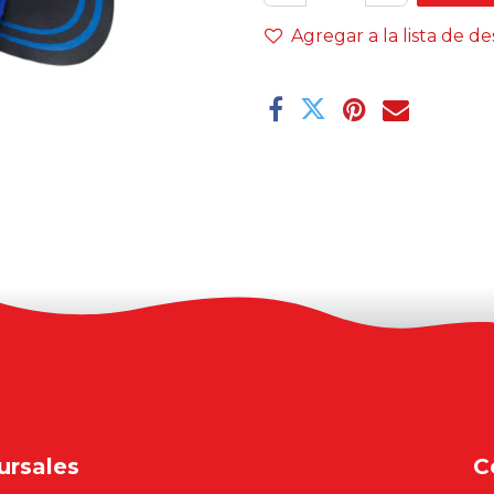
Agregar a la lista de d
ursales
C