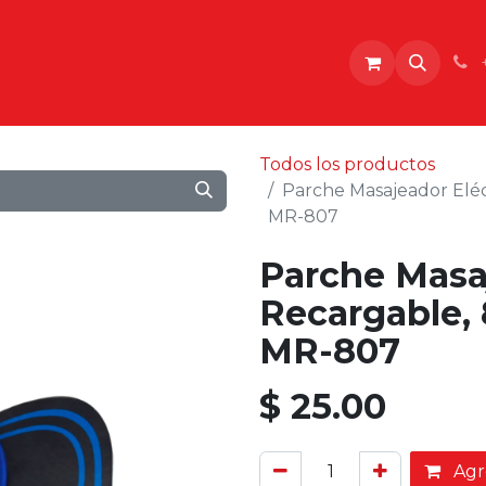
o
Todos los productos
Parche Masajeador Eléc
MR-807
Parche Masa
Recargable, 
MR-807
$
25.00
Agre