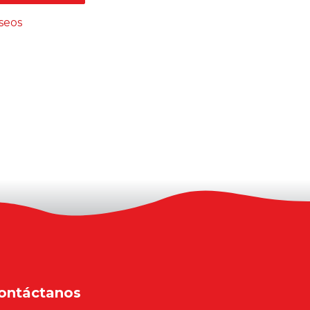
eseos
ontáctanos