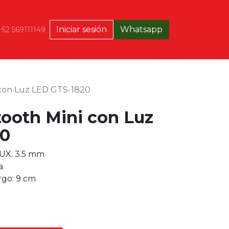
Iniciar sesión
Whatsapp
+52 569111149
 con Luz LED GTS-1820
tooth Mini con Luz
20
AUX. 3.5 mm
a
rgo: 9 cm