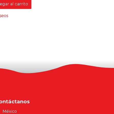
gar al carrito
eseos
ontáctanos
México