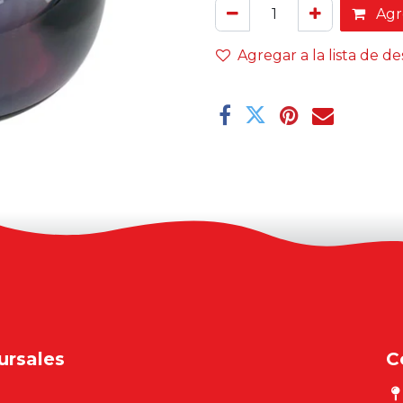
Agre
Agregar a la lista de d
ursales
C