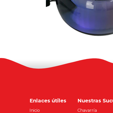
Enlaces útiles
Nuestras Suc
Inicio
Chavarría