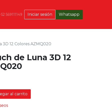
Iniciar sesión
Whatsapp
+52 569111149
a 3D 12 Colores AZMQ020
ch de Luna 3D 12
MQ020
gar al carrito
eseos