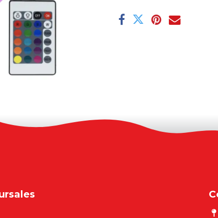
ursales
C