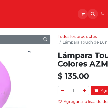
o
Todos los productos
Lámpara Touch de Lun
Lámpara Tou
Colores AZ
$
135.00
Agre
Agregar a la lista de d