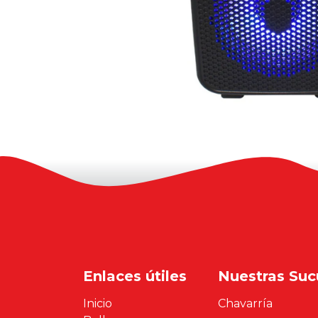
Enlaces útiles
Nuestras Suc
Inicio
Chavarría