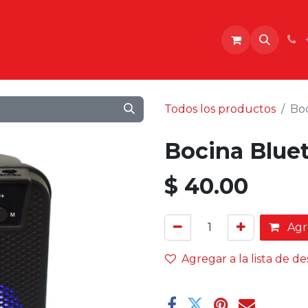
o
Todos los productos
Boc
Bocina Blue
$
40.00
Agre
Agregar a la lista de d