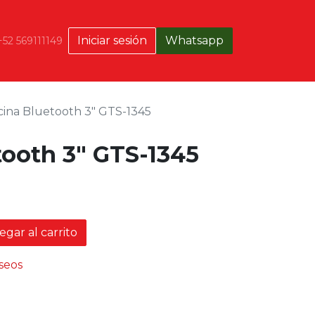
Iniciar sesión
Whatsapp
+52 569111149
ina Bluetooth 3″ GTS-1345
tooth 3″ GTS-1345
gar al carrito
eseos