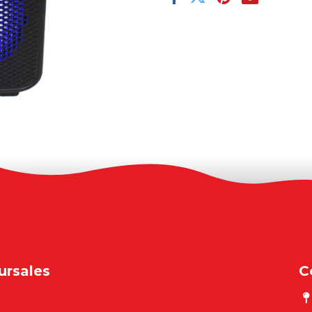
ursales
C