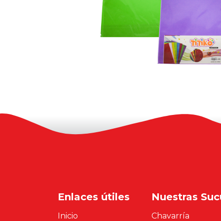
Enlaces útiles
Nuestras Suc
Inicio
Chavarría