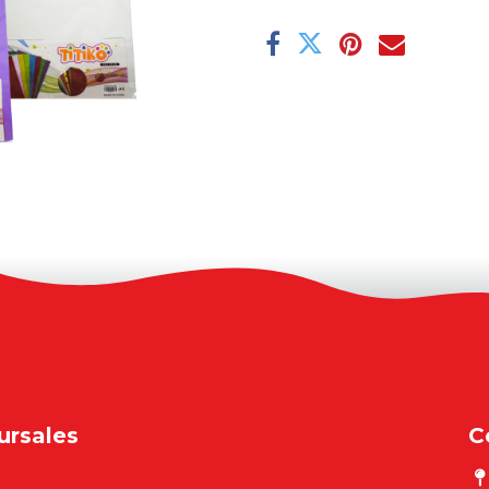
ursales
C