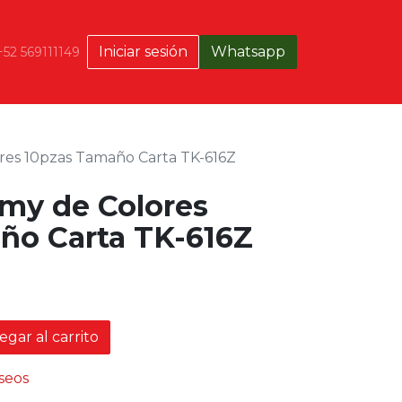
Iniciar sesión
Whatsapp
+52 569111149
res 10pzas Tamaño Carta TK-616Z
amy de Colores
ño Carta TK-616Z
gar al carrito
eseos