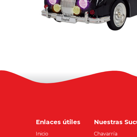
Enlaces útiles
Nuestras Suc
Inicio
Chavarría