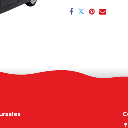
ursales
C