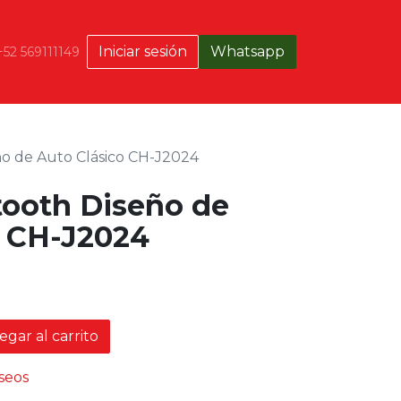
Iniciar sesión
Whatsapp
+52 569111149
o de Auto Clásico CH-J2024
tooth Diseño de
o CH-J2024
gar al carrito
eseos