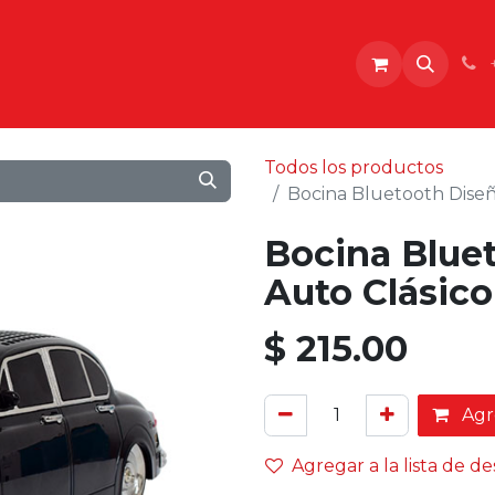
o
Todos los productos
Bocina Bluetooth Diseñ
Bocina Blue
Auto Clásic
$
215.00
Agre
Agregar a la lista de d