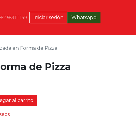
Iniciar sesión
Whatsapp
+52 569111149
zada en Forma de Pizza
Forma de Pizza
gar al carrito
eseos