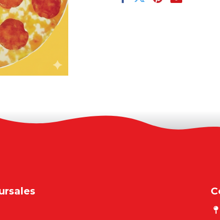
ursales
C