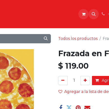
o
Todos los productos
Fra
Frazada en 
$
119.00
Agre
Agregar a la lista de d