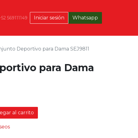
Iniciar sesión
Whatsapp
+52 569111149
njunto Deportivo para Dama SEJ9811
portivo para Dama
gar al carrito
eseos