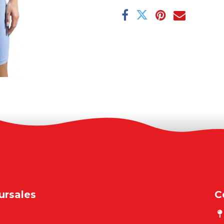
ursales
C