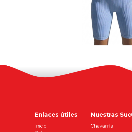
Enlaces útiles
Nuestras Suc
Inicio
Chavarría