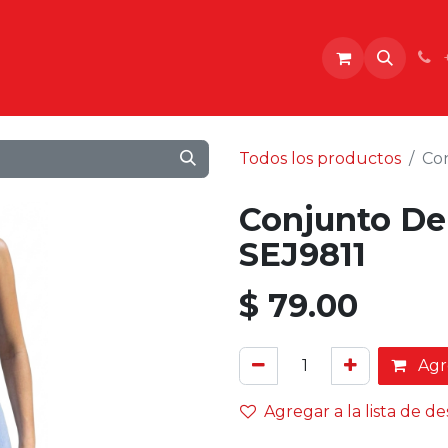
o
Todos los productos
Co
Conjunto De
SEJ9811
$
79.00
Agre
Agregar a la lista de d