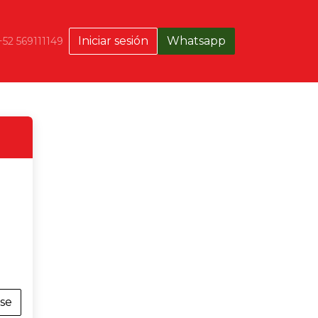
Iniciar sesión
Whatsapp
+52 569111149
rse