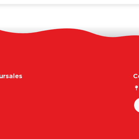
ursales
C