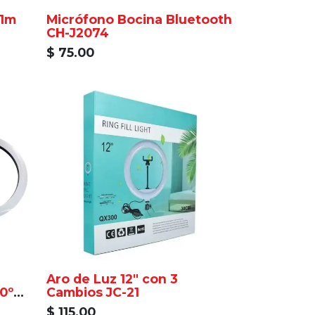
 1m
Micrófono Bocina Bluetooth
CH-J2074
$
75.00
Aro de Luz 12" con 3
0º
Cambios JC-21
$
115.00