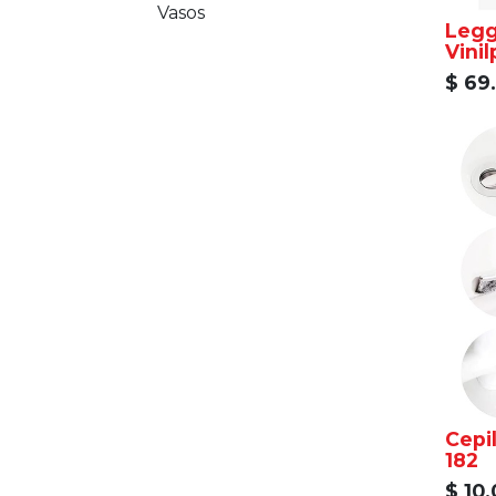
Vasos
Legg
$
69
Cepil
182
$
10.