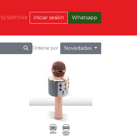
Iniciar sesión
Whatsapp
+52 569111149
Novedades
Ordenar por: