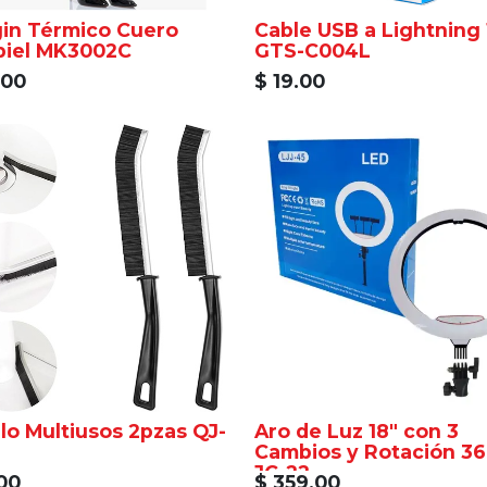
in Térmico Cuero
Cable USB a Lightning
Vinilpiel MK3002C
GTS-C004L
.00
$
19.00
lo Multiusos 2pzas QJ-
Aro de Luz 18" con 3
Cambios y Rotación 36
JC-22
00
$
359.00